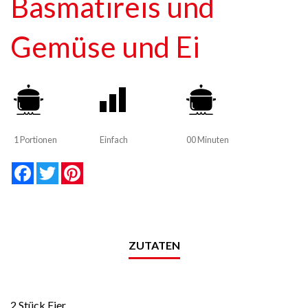
Basmatireis und
Gemüse und Ei
1 Portionen
Einfach
00 Minuten
null
null
null
null
null
null
Facebook
Twitter
Pinterest
ZUTATEN
2 Stück Eier