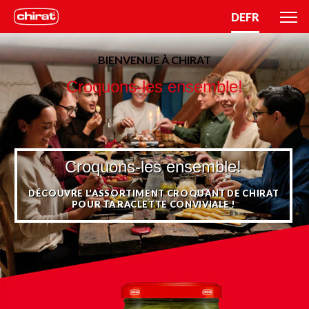
DE
FR
BIENVENUE À CHIRAT
Croquons-les ensemble!
Croquons-les ensemble!
DÉCOUVRE L'ASSORTIMENT CROQUANT DE CHIRAT
POUR TA RACLETTE CONVIVIALE !