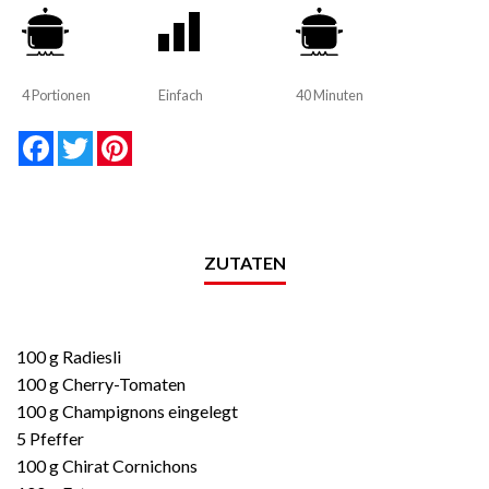
4 Portionen
Einfach
40 Minuten
null
null
null
null
null
null
Facebook
Twitter
Pinterest
ZUTATEN
100 g Radiesli
100 g Cherry-Tomaten
100 g Champignons eingelegt
5 Pfeffer
100 g Chirat Cornichons