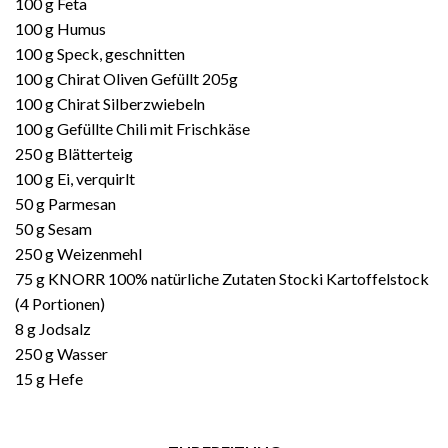
100 g Feta
100 g Humus
100 g Speck, geschnitten
100 g Chirat Oliven Gefüllt 205g
100 g Chirat Silberzwiebeln
100 g Gefüllte Chili mit Frischkäse
250 g Blätterteig
100 g Ei, verquirlt
50 g Parmesan
50 g Sesam
250 g Weizenmehl
75 g KNORR 100% natürliche Zutaten Stocki Kartoffelstock
(4 Portionen)
8 g Jodsalz
250 g Wasser
15 g Hefe