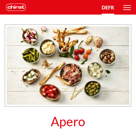
DE
FR
Apero