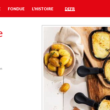
E
FONDUE
L'HISTOIRE
DE
FR
e
en