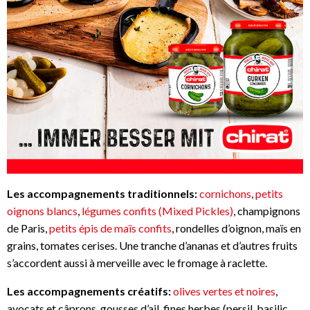
Les accompagnements traditionnels:
cornichons
,
petits
oignons blancs
,
légumes confits (Mixed Pickles)
, champignons
de Paris,
petits épis de maïs confits
, rondelles d’oignon, maïs en
grains, tomates cerises. Une tranche d’ananas et d’autres fruits
s’accordent aussi à merveille avec le fromage à raclette.
Les accompagnements créatifs:
olives vertes et noires
,
avocats et câprons, gousses d’ail, fines herbes (persil, basilic,