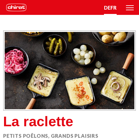
DE
FR
La raclette
PETITS POÊLONS, GRANDS PLAISIRS