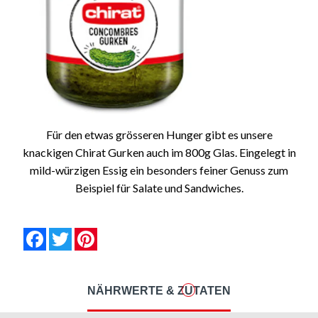
Für den etwas grösseren Hunger gibt es unsere
knackigen Chirat Gurken auch im 800g Glas. Eingelegt in
mild-würzigen Essig ein besonders feiner Genuss zum
Beispiel für Salate und Sandwiches.
null
null
null
null
null
null
Facebook
Twitter
Pinterest
NÄHRWERTE & ZUTATEN