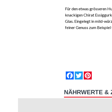
Für den etwas grösseren Hu
knackigen Chirat Essiggurk
Glas. Eingelegt in mild-wür
feiner Genuss zum Beispiel 
null
null
null
null
null
null
Facebook
Twitter
Pinterest
NÄHRWERTE & 