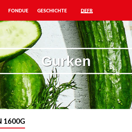
FONDUE
GESCHICHTE
DE
FR
Gurken
 1600G