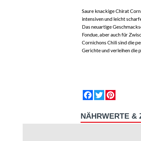
Saure knackige Chirat Corn
intensiven und leicht schar
Das neuartige Geschmackser
Fondue, aber auch für Zwis
Cornichons Chili sind die pe
Gerichte und verleihen die 
null
null
null
null
null
null
Facebook
Twitter
Pinterest
NÄHRWERTE & 