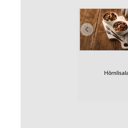
Hörnlisal