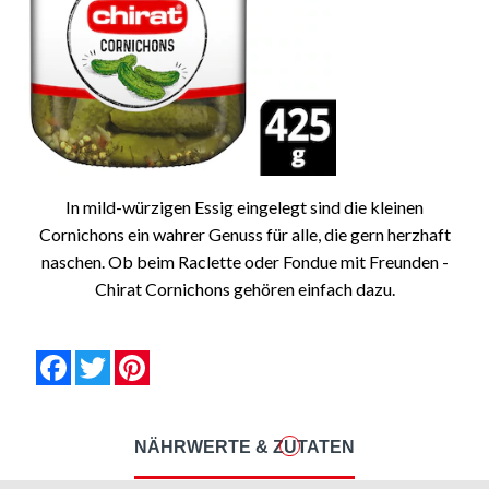
In mild-würzigen Essig eingelegt sind die kleinen
Cornichons ein wahrer Genuss für alle, die gern herzhaft
naschen. Ob beim Raclette oder Fondue mit Freunden -
Chirat Cornichons gehören einfach dazu.
null
null
null
null
null
null
Facebook
Twitter
Pinterest
NÄHRWERTE & ZUTATEN