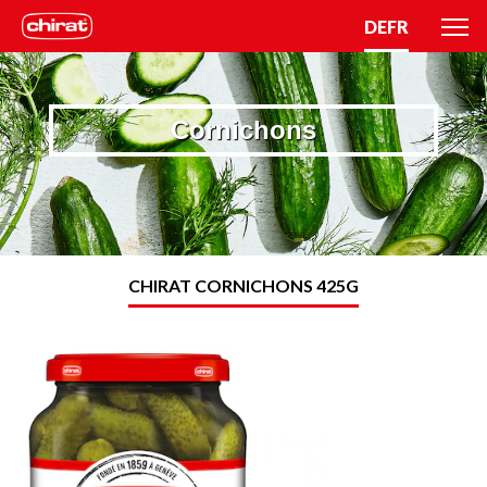
DE
FR
Cornichons
CHIRAT CORNICHONS 425G