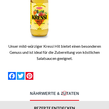
Unser mild-würziger Kressi Hit bietet einen besonderen
Genuss und ist ideal für die Zubereitung von köstlichen
Salatsaucen geeignet.
null
null
null
null
null
null
Facebook
Twitter
Pinterest
NÄHRWERTE & ZUTATEN
REZEPTE ENTDECKEN