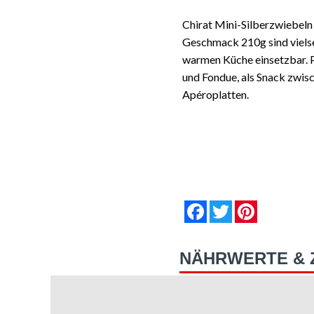
Chirat Mini-Silberzwiebeln
Geschmack 210g sind vielsei
warmen Küche einsetzbar. P
und Fondue, als Snack zwis
Apéroplatten.
null
null
null
null
null
null
Facebook
Twitter
Pinterest
NÄHRWERTE & 