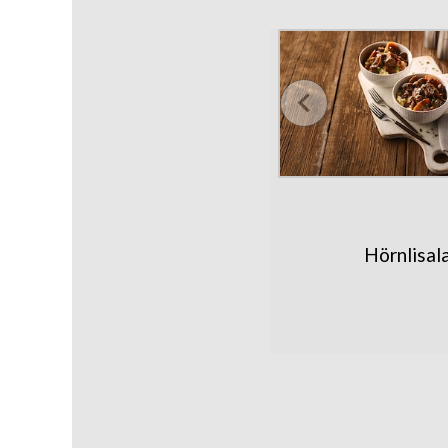
Hörnlisal