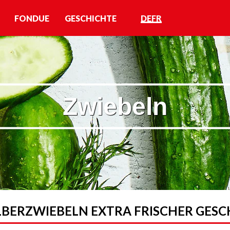
FONDUE
GESCHICHTE
DE
FR
Zwiebeln
ILBERZWIEBELN EXTRA FRISCHER GES